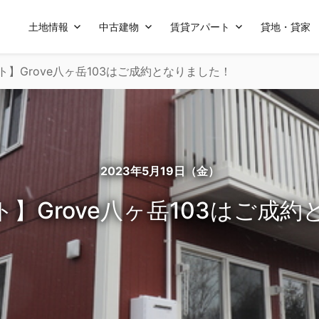
土地情報
中古建物
賃貸アパート
貸地・貸家
】Grove八ヶ岳103はご成約となりました！
2023年5月19日（金）
】Grove八ヶ岳103はご成