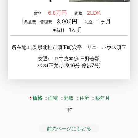
6.8万円
2LDK
賃料
間取
3,000円
1ヶ月
共益費・管理費
礼金
1ヶ月
更新料
所在地:山梨県北杜市須玉町穴平 サニーハウス須玉
交通:ＪＲ中央本線 日野春駅
バス(正覚寺 乗16分 停歩7分)
価格
面積
間取
住所
築年月
1件
前のページにもどる