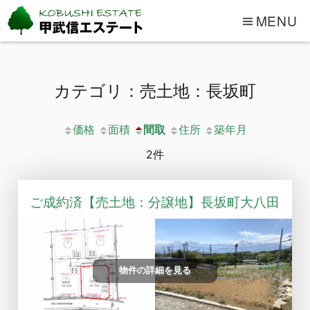
MENU
カテゴリ：売土地：長坂町
価格
面積
間取
住所
築年月
2件
ご成約済【売土地：分譲地】長坂町大八田
物件の詳細を見る