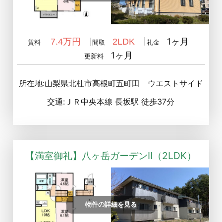
1ヶ月
7.4万円
2LDK
賃料
間取
礼金
1ヶ月
更新料
所在地:山梨県北杜市高根町五町田 ウエストサイド
交通:ＪＲ中央本線 長坂駅 徒歩37分
【満室御礼】八ヶ岳ガーデンⅡ（2LDK）
物件の詳細を見る