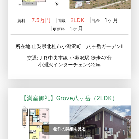
1ヶ月
7.5万円
2LDK
賃料
間取
礼金
1ヶ月
更新料
所在地:山梨県北杜市小淵沢町 八ヶ岳ガーデンⅡ
交通:ＪＲ中央本線 小淵沢駅 徒歩47分
小淵沢インターチェンジ2㎞
【満室御礼】Grove八ヶ岳（2LDK）
物件の詳細を見る