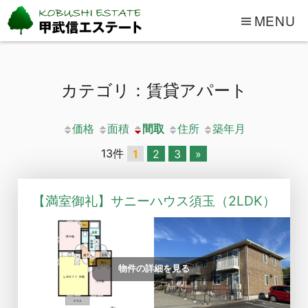
MENU
カテゴリ：賃貸アパート
価格
面積
間取
住所
築年月
13件
1
2
3
»
【満室御礼】サニーハウス須玉（2LDK）
物件の詳細を見る