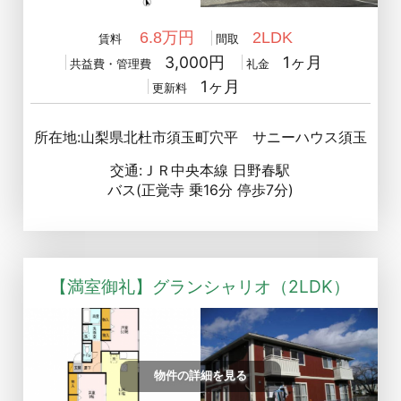
6.8万円
2LDK
賃料
間取
3,000円
1ヶ月
共益費・管理費
礼金
1ヶ月
更新料
所在地:山梨県北杜市須玉町穴平 サニーハウス須玉
交通:ＪＲ中央本線 日野春駅
バス(正覚寺 乗16分 停歩7分)
【満室御礼】グランシャリオ（2LDK）
物件の詳細を見る