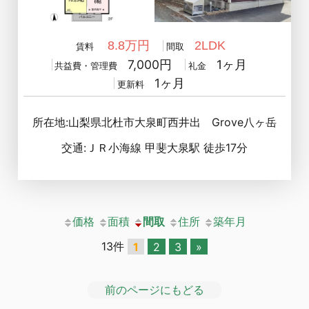
8.8万円
2LDK
賃料
間取
7,000円
1ヶ月
共益費・管理費
礼金
1ヶ月
更新料
所在地:山梨県北杜市大泉町西井出 Grove八ヶ岳
交通:ＪＲ小海線 甲斐大泉駅 徒歩17分
価格
面積
間取
住所
築年月
13件
1
2
3
»
前のページにもどる